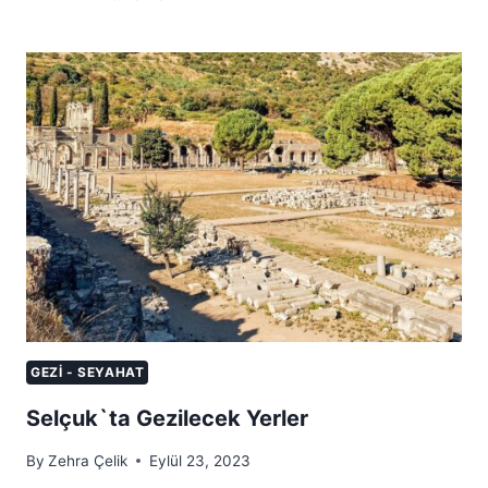
CUMALIZIK
KÖYÜ
GEZILECEK
YERLER
GEZI - SEYAHAT
Selçuk`ta Gezilecek Yerler
By
Zehra Çelik
Eylül 23, 2023