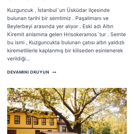
Kuzguncuk , İstanbul`un Üsküdar ilçesinde
bulunan tarihi bir semtimiz . Paşalimanı ve
Beylerbeyi arasında yer alıyor . Eski adı Altın
Kiremit anlamına gelen Hrisokeramos`tur . Semte
bu ismi , Kuzguncukta bulunan çatısı altın yaldızlı
kiremetlilerle kaplanmış bir kiliseden esinlenerek
verildiği…
KUZGUNCUK`TA
DEVAMINI OKUYUN
GEZILECEK
YERLER