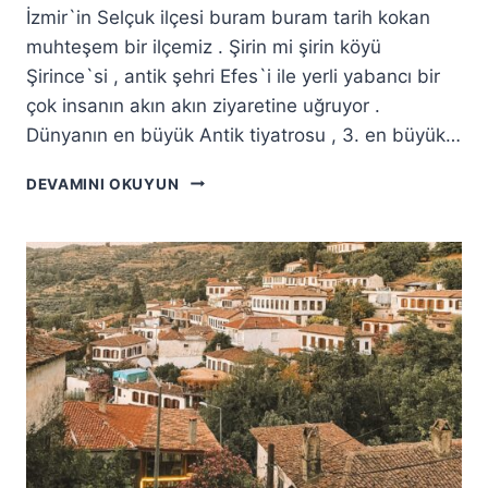
İzmir`in Selçuk ilçesi buram buram tarih kokan
muhteşem bir ilçemiz . Şirin mi şirin köyü
Şirince`si , antik şehri Efes`i ile yerli yabancı bir
çok insanın akın akın ziyaretine uğruyor .
Dünyanın en büyük Antik tiyatrosu , 3. en büyük…
SELÇUK`TA
DEVAMINI OKUYUN
GEZILECEK
YERLER