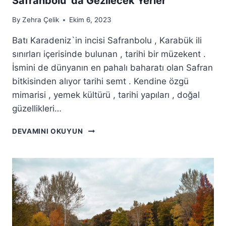
Safranbolu`da Gezilecek Yerler
By
Zehra Çelik
Ekim 6, 2023
Batı Karadeniz`in incisi Safranbolu , Karabük ili
sınırları içerisinde bulunan , tarihi bir müzekent .
İsmini de dünyanın en pahalı baharatı olan Safran
bitkisinden alıyor tarihi semt . Kendine özgü
mimarisi , yemek kültürü , tarihi yapıları , doğal
güzellikleri…
SAFRANBOLU`DA
DEVAMINI OKUYUN
GEZILECEK
YERLER