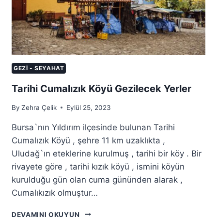
GEZI - SEYAHAT
Tarihi Cumalızık Köyü Gezilecek Yerler
By
Zehra Çelik
Eylül 25, 2023
Bursa`nın Yıldırım ilçesinde bulunan Tarihi
Cumalızık Köyü , şehre 11 km uzaklıkta ,
Uludağ`ın eteklerine kurulmuş , tarihi bir köy . Bir
rivayete göre , tarihi kızık köyü , ismini köyün
kurulduğu gün olan cuma gününden alarak ,
Cumalıkızık olmuştur…
TARIHI
DEVAMINI OKUYUN