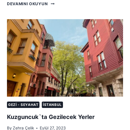
ATATÜRK
DEVAMINI OKUYUN
ARBORETUMU
GEZI - SEYAHAT
İSTANBUL
Kuzguncuk`ta Gezilecek Yerler
By
Zehra Çelik
Eylül 27, 2023