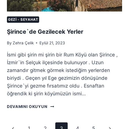
GEZI - SEYAHAT
Şirince`de Gezilecek Yerler
By
Zehra Çelik
Eylül 21, 2023
İsmi gibi şirin mi şirin bir Rum Köyü olan Şirince ,
İzmir`in Selçuk ilçesinde bulunuyor . Uzun
zamandır gitmek görmek istediğim yerlerden
biriydi . Geçen yıl Ege gezimizin dönüşünde
Şirince`yi gezme fırsatımız oldu . Esnaftan
öğrendik ki şirin köyümüzün ismi…
ŞIRINCE`DE
DEVAMINI OKUYUN
GEZILECEK
YERLER
Page
Previous
Next
1
2
3
4
5