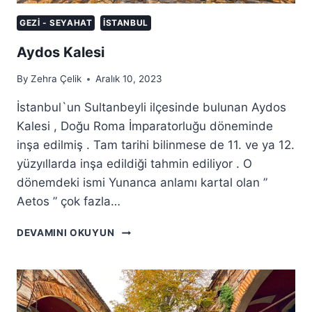
GEZI - SEYAHAT
İSTANBUL
Aydos Kalesi
By
Zehra Çelik
Aralık 10, 2023
İstanbul`un Sultanbeyli ilçesinde bulunan Aydos
Kalesi , Doğu Roma İmparatorluğu döneminde
inşa edilmiş . Tam tarihi bilinmese de 11. ve ya 12.
yüzyıllarda inşa edildiği tahmin ediliyor . O
dönemdeki ismi Yunanca anlamı kartal olan ”
Aetos ” çok fazla…
AYDOS
DEVAMINI OKUYUN
KALESI