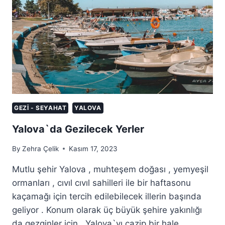
GEZI - SEYAHAT
YALOVA
Yalova`da Gezilecek Yerler
By
Zehra Çelik
Kasım 17, 2023
Mutlu şehir Yalova , muhteşem doğası , yemyeşil
ormanları , cıvıl cıvıl sahilleri ile bir haftasonu
kaçamağı için tercih edilebilecek illerin başında
geliyor . Konum olarak üç büyük şehire yakınlığı
da gezginler için , Yalova`yı cazip bir hale