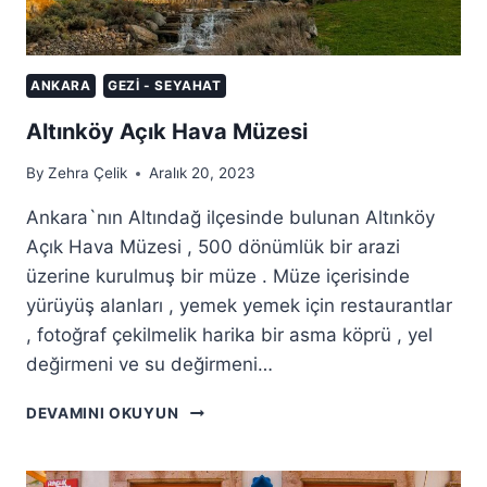
ANKARA
GEZI - SEYAHAT
Altınköy Açık Hava Müzesi
By
Zehra Çelik
Aralık 20, 2023
Ankara`nın Altındağ ilçesinde bulunan Altınköy
Açık Hava Müzesi , 500 dönümlük bir arazi
üzerine kurulmuş bir müze . Müze içerisinde
yürüyüş alanları , yemek yemek için restaurantlar
, fotoğraf çekilmelik harika bir asma köprü , yel
değirmeni ve su değirmeni…
ALTINKÖY
DEVAMINI OKUYUN
AÇIK
HAVA
MÜZESI