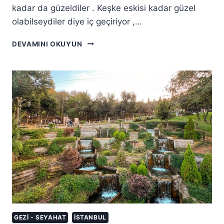
kadar da güzeldiler . Keşke eskisi kadar güzel
olabilseydiler diye iç geçiriyor ,…
İSTANBUL`UN
DEVAMINI OKUYUN
TARIHI
HANLARI
GEZI - SEYAHAT
İSTANBUL