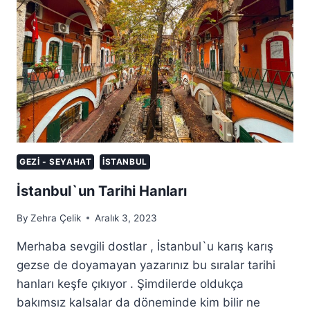
GEZI - SEYAHAT
İSTANBUL
İstanbul`un Tarihi Hanları
By
Zehra Çelik
Aralık 3, 2023
Merhaba sevgili dostlar , İstanbul`u karış karış
gezse de doyamayan yazarınız bu sıralar tarihi
hanları keşfe çıkıyor . Şimdilerde oldukça
bakımsız kalsalar da döneminde kim bilir ne