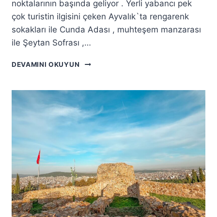
noktalarının başında geliyor . Yerli yabancı pek
çok turistin ilgisini çeken Ayvalık`ta rengarenk
sokakları ile Cunda Adası , muhteşem manzarası
ile Şeytan Sofrası ,…
AYVALIK`TA
DEVAMINI OKUYUN
GEZILECEK
YERLER