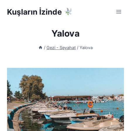
Skip
Kuşların İzinde
to
content
Yalova
/
Gezi - Seyahat
/
Yalova