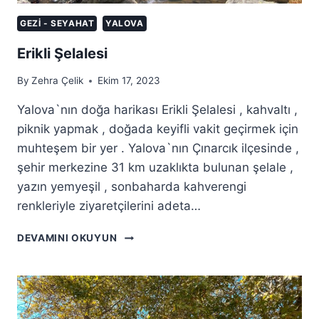
GEZI - SEYAHAT
YALOVA
Erikli Şelalesi
By
Zehra Çelik
Ekim 17, 2023
Yalova`nın doğa harikası Erikli Şelalesi , kahvaltı ,
piknik yapmak , doğada keyifli vakit geçirmek için
muhteşem bir yer . Yalova`nın Çınarcık ilçesinde ,
şehir merkezine 31 km uzaklıkta bulunan şelale ,
yazın yemyeşil , sonbaharda kahverengi
renkleriyle ziyaretçilerini adeta…
ERIKLI
DEVAMINI OKUYUN
ŞELALESI