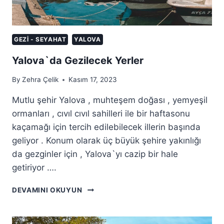
GEZI - SEYAHAT
YALOVA
Yalova`da Gezilecek Yerler
By
Zehra Çelik
Kasım 17, 2023
Mutlu şehir Yalova , muhteşem doğası , yemyeşil
ormanları , cıvıl cıvıl sahilleri ile bir haftasonu
kaçamağı için tercih edilebilecek illerin başında
geliyor . Konum olarak üç büyük şehire yakınlığı
da gezginler için , Yalova`yı cazip bir hale
getiriyor ….
YALOVA`DA
DEVAMINI OKUYUN
GEZILECEK
YERLER