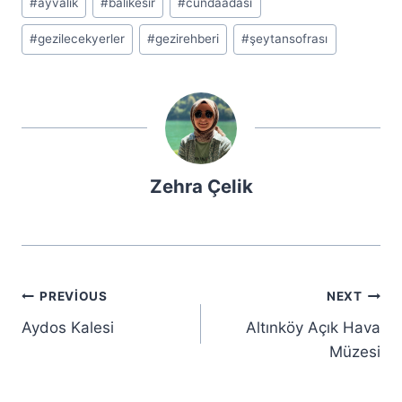
#
ayvalık
#
balıkesir
#
cundaadası
Tags:
#
gezilecekyerler
#
gezirehberi
#
şeytansofrası
Zehra Çelik
Yazı
PREVIOUS
NEXT
gezinmesi
Aydos Kalesi
Altınköy Açık Hava
Müzesi