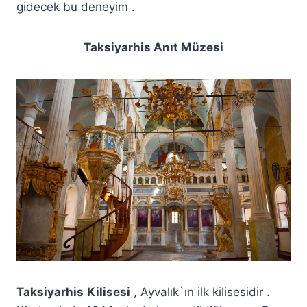
gidecek bu deneyim .
Taksiyarhis Anıt Müzesi
Taksiyarhis
Kilisesi
, Ayvalık`ın ilk kilisesidir .