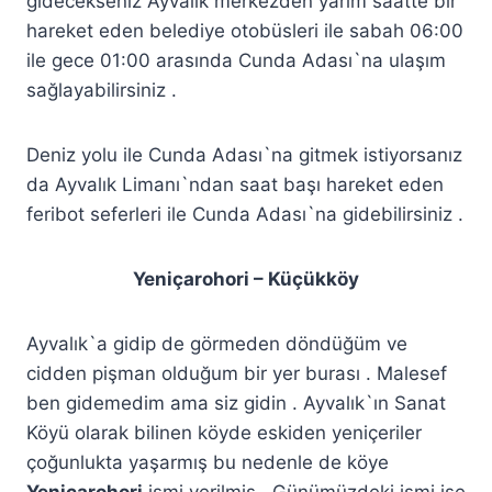
gidecekseniz Ayvalık merkezden yarım saatte bir
hareket eden belediye otobüsleri ile sabah 06:00
ile gece 01:00 arasında Cunda Adası`na ulaşım
sağlayabilirsiniz .
Deniz yolu ile Cunda Adası`na gitmek istiyorsanız
da Ayvalık Limanı`ndan saat başı hareket eden
feribot seferleri ile Cunda Adası`na gidebilirsiniz .
Yeniçarohori – Küçükköy
Ayvalık`a gidip de görmeden döndüğüm ve
cidden pişman olduğum bir yer burası . Malesef
ben gidemedim ama siz gidin . Ayvalık`ın Sanat
Köyü olarak bilinen köyde eskiden yeniçeriler
çoğunlukta yaşarmış bu nedenle de köye
Yeniçarohori
ismi verilmiş . Günümüzdeki ismi ise