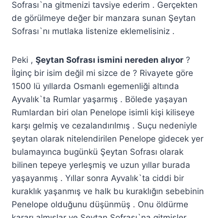
Sofrası`na gitmenizi tavsiye ederim . Gerçekten
de görülmeye değer bir manzara sunan Şeytan
Sofrası`nı mutlaka listenize eklemelisiniz .
Peki ,
Şeytan Sofrası ismini nereden alıyor
?
İlginç bir isim değil mi sizce de ? Rivayete göre
1500 lü yıllarda Osmanlı egemenliği altında
Ayvalık`ta Rumlar yaşarmış . Bölede yaşayan
Rumlardan biri olan Penelope isimli kişi kiliseye
karşı gelmiş ve cezalandırılmış . Suçu nedeniyle
şeytan olarak nitelendirilen Penelope gidecek yer
bulamayınca bugünkü Şeytan Sofrası olarak
bilinen tepeye yerleşmiş ve uzun yıllar burada
yaşayanmış . Yıllar sonra Ayvalık`ta ciddi bir
kuraklık yaşanmış ve halk bu kuraklığın sebebinin
Penelope olduğunu düşünmüş . Onu öldürme
kararı almışlar ve Şeytan Sofrası`na gitmişler .