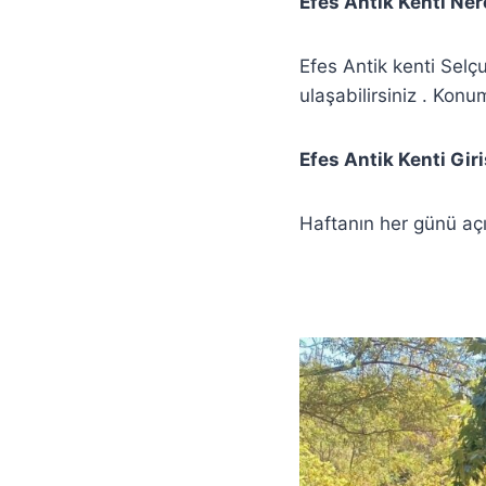
Efes Antik Kenti Ner
Efes Antik kenti Selç
ulaşabilirsiniz . Konu
Efes Antik Kenti Gir
Haftanın her günü açı