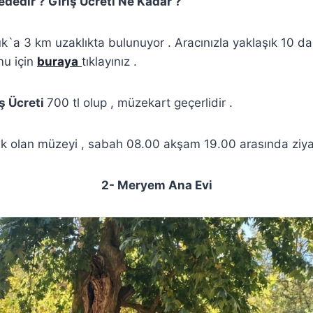
ededir ? Giriş Ücreti Ne Kadar ?
uk`a 3 km uzaklıkta bulunuyor . Aracınızla yaklaşık 10 d
mu için
buraya
tıklayınız .
iş Ücreti
700 tl olup , müzekart geçerlidir .
k olan müzeyi , sabah 08.00 akşam 19.00 arasında ziyare
2- Meryem Ana Evi