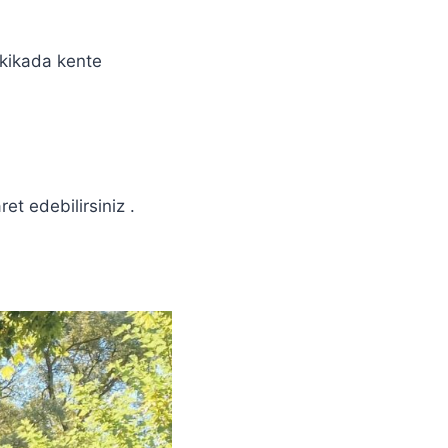
akikada kente
t edebilirsiniz .