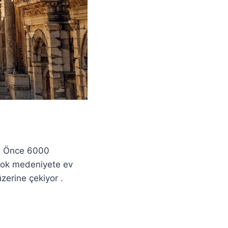
an Önce 6000
 çok medeniyete ev
üzerine çekiyor .