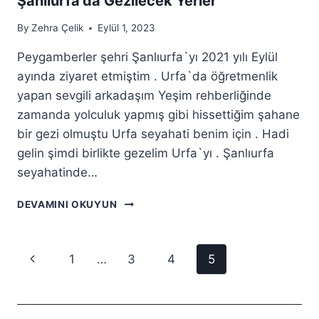
Şanlıurfa’da Gezilecek Yerler
By
Zehra Çelik
Eylül 1, 2023
Peygamberler şehri Şanlıurfa`yı 2021 yılı Eylül
ayında ziyaret etmiştim . Urfa`da öğretmenlik
yapan sevgili arkadaşım Yeşim rehberliğinde
zamanda yolculuk yapmış gibi hissettiğim şahane
bir gezi olmuştu Urfa seyahati benim için . Hadi
gelin şimdi birlikte gezelim Urfa`yı . Şanlıurfa
seyahatinde…
ŞANLIURFA’DA
DEVAMINI OKUYUN
GEZILECEK
YERLER
Page
Previous
1
…
3
4
5
navigation
Page