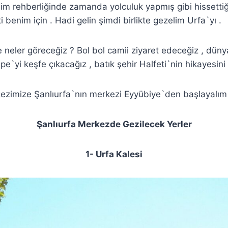
im rehberliğinde zamanda yolculuk yapmış gibi hissetti
benim için . Hadi gelin şimdi birlikte gezelim Urfa`yı .
 neler göreceğiz ? Bol bol camii ziyaret edeceğiz , dünya
epe`yi keşfe çıkacağız , batık şehir Halfeti`nin hikayesin
ezimize Şanlıurfa`nın merkezi Eyyübiye`den başlayalım 
Şanlıurfa Merkezde Gezilecek Yerler
1- Urfa Kalesi