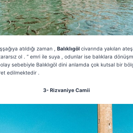
şşağıya atıldığı zaman ,
Balıklıgöl
civarında yakılan ateş 
zararsız ol . ” emri ile suya , odunlar ise balıklara dönüşm
lay sebebiyle Balıklıgöl dini anlamda çok kutsal bir böl
ret edilmektedir .
3- Rizvaniye Camii