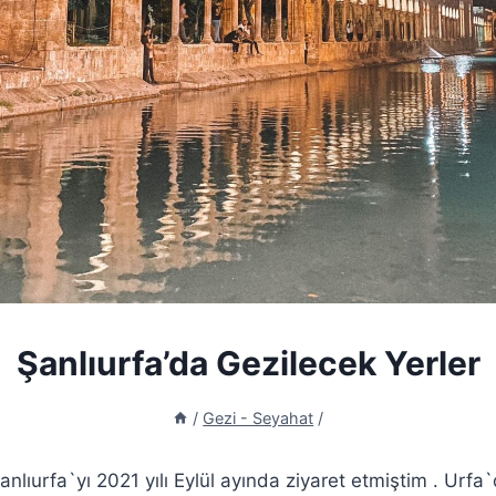
Şanlıurfa’da Gezilecek Yerler
/
Gezi - Seyahat
/
nlıurfa`yı 2021 yılı Eylül ayında ziyaret etmiştim . Urf