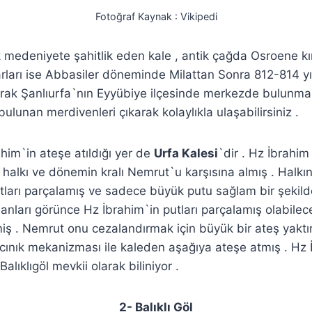
Fotoğraf Kaynak : Vikipedi
 medeniyete şahitlik eden kale , antik çağda Osroene kır
varları ise Abbasiler döneminde Milattan Sonra 812-814 yıl
arak Şanlıurfa`nın Eyyübiye ilçesinde merkezde bulunmak
bulunan merdivenleri çıkarak kolaylıkla ulaşabilirsiniz .
him`in ateşe atıldığı yer de
Urfa Kalesi
`dir . Hz İbrahim 
halkı ve dönemin kralı Nemrut`u karşısına almış . Halk
ları parçalamış ve sadece büyük putu sağlam bir şekild
anları görünce Hz İbrahim`in putları parçalamış olabilec
ş . Nemrut onu cezalandırmak için büyük bir ateş yaktı
cınık mekanizması ile kaleden aşağıya ateşe atmış . Hz 
Balıklıgöl mevkii olarak biliniyor .
2- Balıklı Göl