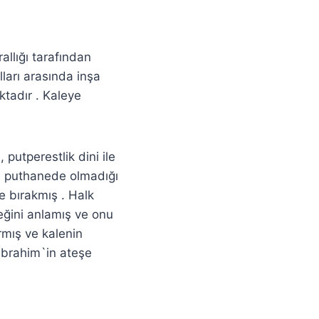
allığı tarafından
ları arasında inşa
tadır . Kaleye
, putperestlik dini ile
ın puthanede olmadığı
e bırakmış . Halk
eğini anlamış ve onu
rmış ve kalenin
İbrahim`in ateşe