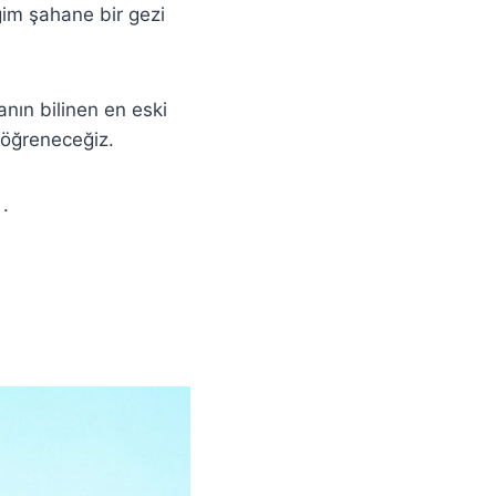
ğim şahane bir gezi
nın bilinen en eski
i öğreneceğiz.
.