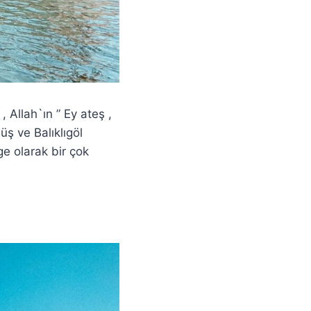
, Allah`ın ” Ey ateş ,
üş ve Balıklıgöl
ge olarak bir çok