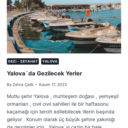
GEZI - SEYAHAT
YALOVA
Yalova`da Gezilecek Yerler
By
Zehra Çelik
Kasım 17, 2023
Mutlu şehir Yalova , muhteşem doğası , yemyeşil
ormanları , cıvıl cıvıl sahilleri ile bir haftasonu
kaçamağı için tercih edilebilecek illerin başında
geliyor . Konum olarak üç büyük şehire yakınlığı
da gezginler için , Yalova`yı cazip bir hale