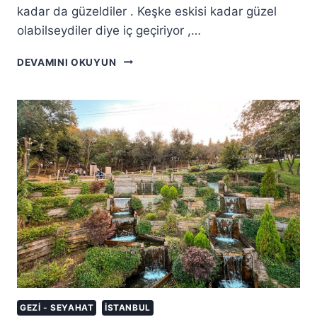
kadar da güzeldiler . Keşke eskisi kadar güzel
olabilseydiler diye iç geçiriyor ,…
İSTANBUL`UN
DEVAMINI OKUYUN
TARIHI
HANLARI
GEZI - SEYAHAT
İSTANBUL