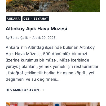
ANKARA
GEZI - SEYAHAT
Altınköy Açık Hava Müzesi
By
Zehra Çelik
Aralık 20, 2023
Ankara`nın Altındağ ilçesinde bulunan Altınköy
Açık Hava Müzesi , 500 dönümlük bir arazi
üzerine kurulmuş bir müze . Müze içerisinde
yürüyüş alanları , yemek yemek için restaurantlar
, fotoğraf çekilmelik harika bir asma köprü , yel
değirmeni ve su değirmeni…
ALTINKÖY
DEVAMINI OKUYUN
AÇIK
HAVA
MÜZESI