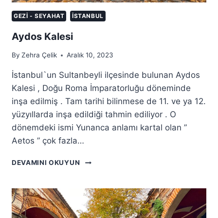
GEZI - SEYAHAT
İSTANBUL
Aydos Kalesi
By
Zehra Çelik
Aralık 10, 2023
İstanbul`un Sultanbeyli ilçesinde bulunan Aydos
Kalesi , Doğu Roma İmparatorluğu döneminde
inşa edilmiş . Tam tarihi bilinmese de 11. ve ya 12.
yüzyıllarda inşa edildiği tahmin ediliyor . O
dönemdeki ismi Yunanca anlamı kartal olan ”
Aetos ” çok fazla…
AYDOS
DEVAMINI OKUYUN
KALESI