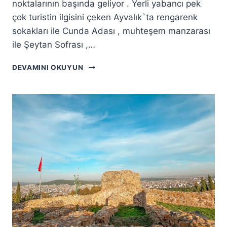
noktalarının başında geliyor . Yerli yabancı pek
çok turistin ilgisini çeken Ayvalık`ta rengarenk
sokakları ile Cunda Adası , muhteşem manzarası
ile Şeytan Sofrası ,…
AYVALIK`TA
DEVAMINI OKUYUN
GEZILECEK
YERLER