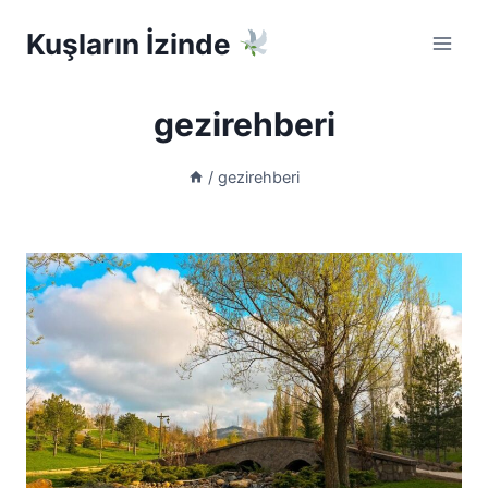
Skip
Kuşların İzinde
to
content
gezirehberi
/
gezirehberi