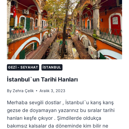
GEZI - SEYAHAT
İSTANBUL
İstanbul`un Tarihi Hanları
By
Zehra Çelik
Aralık 3, 2023
Merhaba sevgili dostlar , İstanbul`u karış karış
gezse de doyamayan yazarınız bu sıralar tarihi
hanları keşfe çıkıyor . Şimdilerde oldukça
bakımsız kalsalar da döneminde kim bilir ne