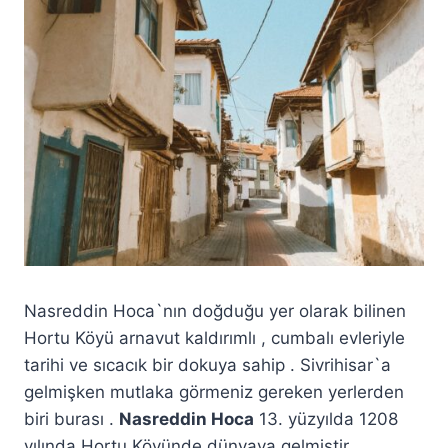
Nasreddin Hoca`nın doğduğu yer olarak bilinen
Hortu Köyü arnavut kaldırımlı , cumbalı evleriyle
tarihi ve sıcacık bir dokuya sahip . Sivrihisar`a
gelmişken mutlaka görmeniz gereken yerlerden
biri burası .
Nasreddin Hoca
13. yüzyılda 1208
yılında Hortu Köyünde dünyaya gelmiştir .