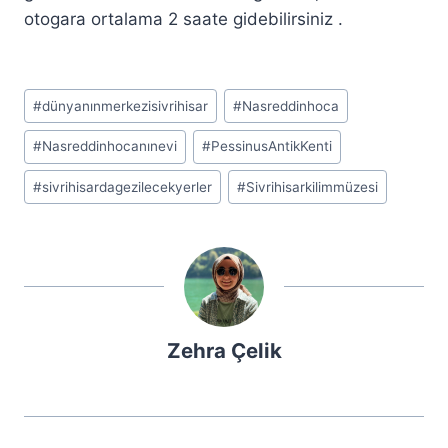
otogara ortalama 2 saate gidebilirsiniz .
Post
#
dünyanınmerkezisivrihisar
#
Nasreddinhoca
Tags:
#
Nasreddinhocanınevi
#
PessinusAntikKenti
#
sivrihisardagezilecekyerler
#
Sivrihisarkilimmüzesi
Zehra Çelik