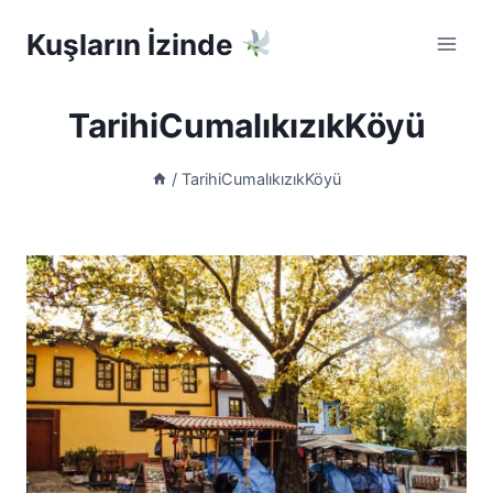
Skip
Kuşların İzinde
to
content
TarihiCumalıkızıkKöyü
/
TarihiCumalıkızıkKöyü