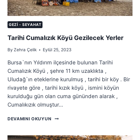
GEZI - SEYAHAT
Tarihi Cumalızık Köyü Gezilecek Yerler
By
Zehra Çelik
Eylül 25, 2023
Bursa`nın Yıldırım ilçesinde bulunan Tarihi
Cumalızık Köyü , şehre 11 km uzaklıkta ,
Uludağ`ın eteklerine kurulmuş , tarihi bir köy . Bir
rivayete göre , tarihi kızık köyü , ismini köyün
kurulduğu gün olan cuma gününden alarak ,
Cumalıkızık olmuştur…
TARIHI
DEVAMINI OKUYUN
CUMALIZIK
KÖYÜ
GEZILECEK