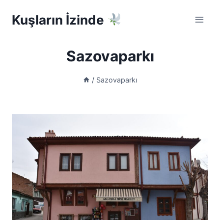
Skip
Kuşların İzinde
to
content
Sazovaparkı
/
Sazovaparkı