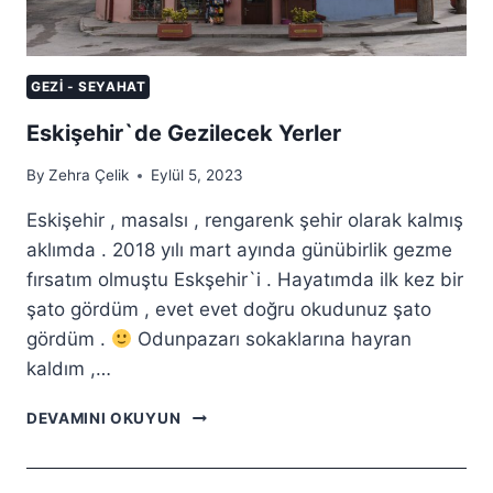
GEZI - SEYAHAT
Eskişehir`de Gezilecek Yerler
By
Zehra Çelik
Eylül 5, 2023
Eskişehir , masalsı , rengarenk şehir olarak kalmış
aklımda . 2018 yılı mart ayında günübirlik gezme
fırsatım olmuştu Eskşehir`i . Hayatımda ilk kez bir
şato gördüm , evet evet doğru okudunuz şato
gördüm .
Odunpazarı sokaklarına hayran
kaldım ,…
ESKIŞEHIR`DE
DEVAMINI OKUYUN
GEZILECEK
YERLER