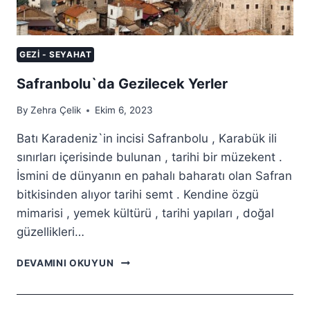
GEZI - SEYAHAT
Safranbolu`da Gezilecek Yerler
By
Zehra Çelik
Ekim 6, 2023
Batı Karadeniz`in incisi Safranbolu , Karabük ili
sınırları içerisinde bulunan , tarihi bir müzekent .
İsmini de dünyanın en pahalı baharatı olan Safran
bitkisinden alıyor tarihi semt . Kendine özgü
mimarisi , yemek kültürü , tarihi yapıları , doğal
güzellikleri…
SAFRANBOLU`DA
DEVAMINI OKUYUN
GEZILECEK
YERLER