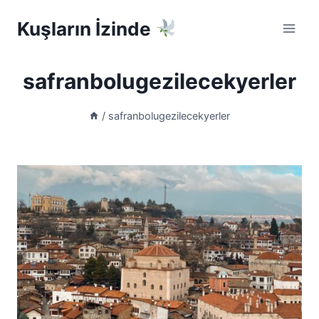
Skip
Kuşların İzinde
to
content
safranbolugezilecekyerler
/
safranbolugezilecekyerler