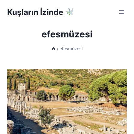
Skip
Kuşların İzinde
to
content
efesmüzesi
/
efesmüzesi