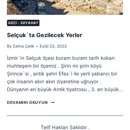
GEZI - SEYAHAT
Selçuk`ta Gezilecek Yerler
By
Zehra Çelik
Eylül 23, 2023
İzmir`in Selçuk ilçesi buram buram tarih kokan
muhteşem bir ilçemiz . Şirin mi şirin köyü
Şirince`si , antik şehri Efes`i ile yerli yabancı bir
çok insanın akın akın ziyaretine uğruyor .
Dünyanın en büyük Antik tiyatrosu , 3. en büyük…
SELÇUK`TA
DEVAMINI OKUYUN
GEZILECEK
YERLER
Telif Hakları Saklıdır .