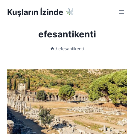
Skip
Kuşların İzinde
to
content
efesantikenti
/
efesantikenti