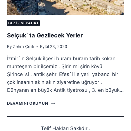
GEZI - SEYAHAT
Selçuk`ta Gezilecek Yerler
By
Zehra Çelik
Eylül 23, 2023
İzmir`in Selçuk ilçesi buram buram tarih kokan
muhteşem bir ilçemiz . Şirin mi şirin köyü
Şirince`si , antik şehri Efes`i ile yerli yabancı bir
çok insanın akın akın ziyaretine uğruyor .
Dünyanın en büyük Antik tiyatrosu , 3. en büyük…
SELÇUK`TA
DEVAMINI OKUYUN
GEZILECEK
YERLER
Telif Hakları Saklıdır .