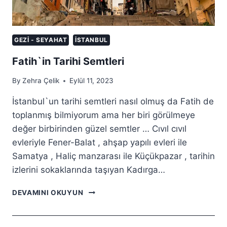
GEZI - SEYAHAT
İSTANBUL
Fatih`in Tarihi Semtleri
By
Zehra Çelik
Eylül 11, 2023
İstanbul`un tarihi semtleri nasıl olmuş da Fatih de
toplanmış bilmiyorum ama her biri görülmeye
değer birbirinden güzel semtler … Cıvıl cıvıl
evleriyle Fener-Balat , ahşap yapılı evleri ile
Samatya , Haliç manzarası ile Küçükpazar , tarihin
izlerini sokaklarında taşıyan Kadırga…
FATIH`IN
DEVAMINI OKUYUN
TARIHI
SEMTLERI