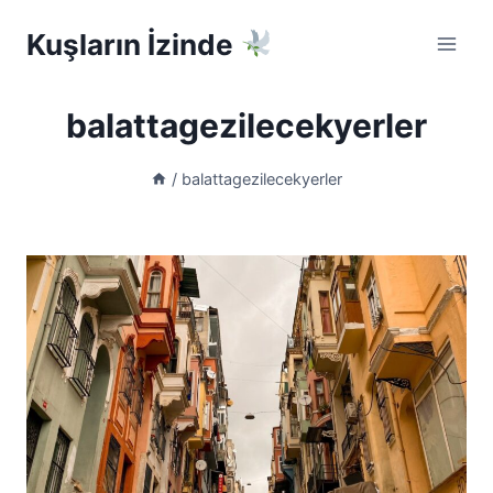
Skip
Kuşların İzinde
to
content
balattagezilecekyerler
/
balattagezilecekyerler