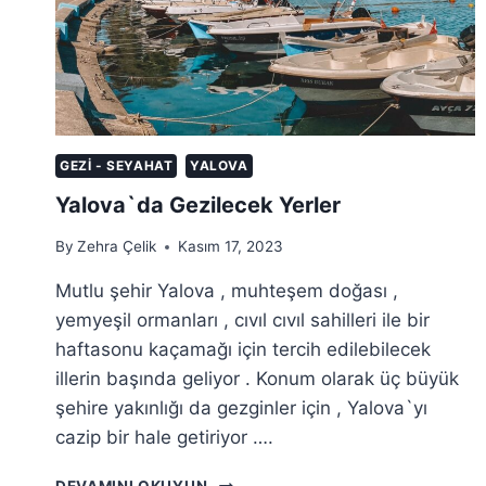
GEZI - SEYAHAT
YALOVA
Yalova`da Gezilecek Yerler
By
Zehra Çelik
Kasım 17, 2023
Mutlu şehir Yalova , muhteşem doğası ,
yemyeşil ormanları , cıvıl cıvıl sahilleri ile bir
haftasonu kaçamağı için tercih edilebilecek
illerin başında geliyor . Konum olarak üç büyük
şehire yakınlığı da gezginler için , Yalova`yı
cazip bir hale getiriyor ….
YALOVA`DA