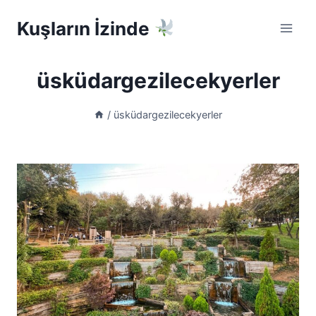
Skip
Kuşların İzinde
to
content
üsküdargezilecekyerler
/
üsküdargezilecekyerler