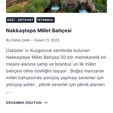
GEZI - SEYAHAT
İSTANBUL
Nakkaştepe Millet Bahçesi
By
Zehra Çelik
Kasım 21, 2023
Üsküdar`ın Kuzguncuk semtinde bulunan
Nakkaştepe Millet Bahçesi 50 bin metrekarelik bir
mesire alanına sahip ve İstanbul`un ilk millet
bahçesi olma özelliğini taşıyor . Boğaz manzaralı
millet bahçesinde yürüyüş yapmayı sevenler için
yürüyüş yolları , piknik severler için piknik alanları
,…
NAKKAŞTEPE
DEVAMINI OKUYUN
MILLET
BAHÇESI