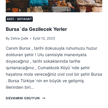
GEZI - SEYAHAT
Bursa`da Gezilecek Yerler
By
Zehra Çelik
Eylül 13, 2023
Canım Bursa , tarihi dokusuyla ruhumuzu huzur
dolduran şehir ! Ulu camisiyle maneviyata
doyacağınız , tarihi sokaklarında tarihe
ışınlanacağınız , Cumalıkızık Köyü`nde şehir
hayatına mola vereceğiniz cıvıl cıvıl bir şehir Bursa
. Bursa Türkiye`nin en büyük ve gelişmiş
illerinden biri…
BURSA`DA
DEVAMINI OKUYUN
GEZILECEK
YERLER