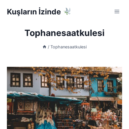
Skip
Kuşların İzinde
to
content
Tophanesaatkulesi
/
Tophanesaatkulesi