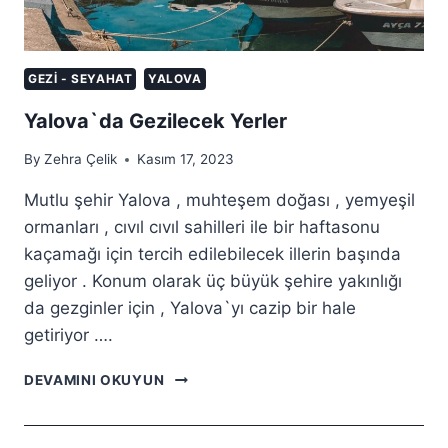
GEZI - SEYAHAT
YALOVA
Yalova`da Gezilecek Yerler
By
Zehra Çelik
Kasım 17, 2023
Mutlu şehir Yalova , muhteşem doğası , yemyeşil
ormanları , cıvıl cıvıl sahilleri ile bir haftasonu
kaçamağı için tercih edilebilecek illerin başında
geliyor . Konum olarak üç büyük şehire yakınlığı
da gezginler için , Yalova`yı cazip bir hale
getiriyor ….
YALOVA`DA
DEVAMINI OKUYUN
GEZILECEK
YERLER