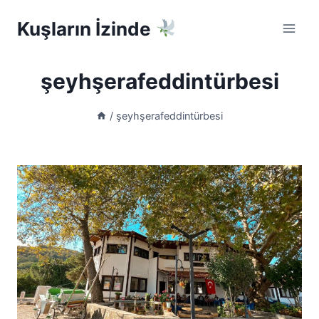
Skip
Kuşların İzinde
to
content
şeyhşerafeddintürbesi
/
şeyhşerafeddintürbesi