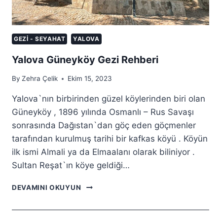
GEZI - SEYAHAT
YALOVA
Yalova Güneyköy Gezi Rehberi
By
Zehra Çelik
Ekim 15, 2023
Yalova`nın birbirinden güzel köylerinden biri olan
Güneyköy , 1896 yılında Osmanlı – Rus Savaşı
sonrasında Dağıstan`dan göç eden göçmenler
tarafından kurulmuş tarihi bir kafkas köyü . Köyün
ilk ismi Almali ya da Elmaalanı olarak biliniyor .
Sultan Reşat`ın köye geldiği…
YALOVA
DEVAMINI OKUYUN
GÜNEYKÖY
GEZI
REHBERI