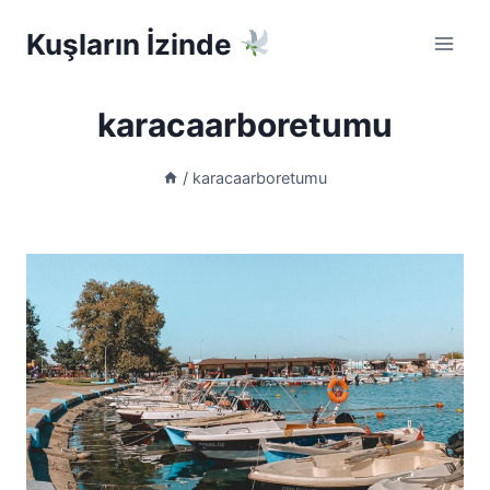
Skip
Kuşların İzinde
to
content
karacaarboretumu
/
karacaarboretumu