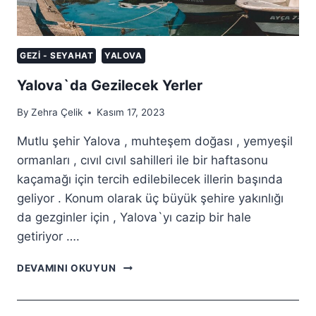
GEZI - SEYAHAT
YALOVA
Yalova`da Gezilecek Yerler
By
Zehra Çelik
Kasım 17, 2023
Mutlu şehir Yalova , muhteşem doğası , yemyeşil
ormanları , cıvıl cıvıl sahilleri ile bir haftasonu
kaçamağı için tercih edilebilecek illerin başında
geliyor . Konum olarak üç büyük şehire yakınlığı
da gezginler için , Yalova`yı cazip bir hale
getiriyor ….
YALOVA`DA
DEVAMINI OKUYUN
GEZILECEK
YERLER