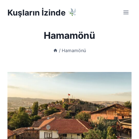
Skip
Kuşların İzinde
to
content
Hamamönü
/
Hamamönü