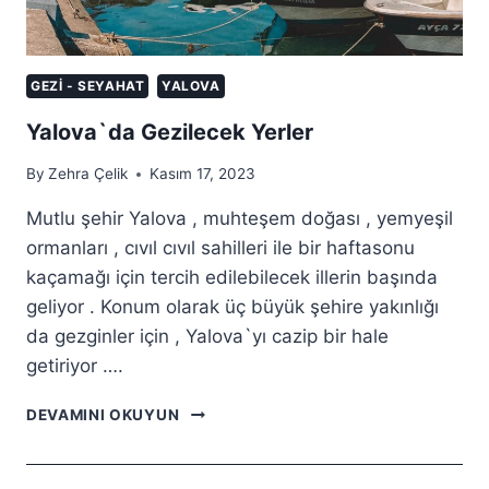
GEZI - SEYAHAT
YALOVA
Yalova`da Gezilecek Yerler
By
Zehra Çelik
Kasım 17, 2023
Mutlu şehir Yalova , muhteşem doğası , yemyeşil
ormanları , cıvıl cıvıl sahilleri ile bir haftasonu
kaçamağı için tercih edilebilecek illerin başında
geliyor . Konum olarak üç büyük şehire yakınlığı
da gezginler için , Yalova`yı cazip bir hale
getiriyor ….
YALOVA`DA
DEVAMINI OKUYUN
GEZILECEK
YERLER