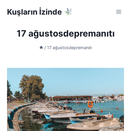
Skip
Kuşların İzinde
to
content
17 ağustosdepremanıtı
/
17 ağustosdepremanıtı